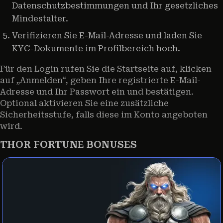
Datenschutzbestimmungen und Ihr gesetzliches
Mindestalter.
Verifizieren Sie E-Mail-Adresse und laden Sie
KYC-Dokumente im Profilbereich hoch.
Für den Login rufen Sie die Startseite auf, klicken
auf „Anmelden“, geben Ihre registrierte E-Mail-
Adresse und Ihr Passwort ein und bestätigen.
Optional aktivieren Sie eine zusätzliche
Sicherheitsstufe, falls diese im Konto angeboten
wird.
THOR FORTUNE BONUSES