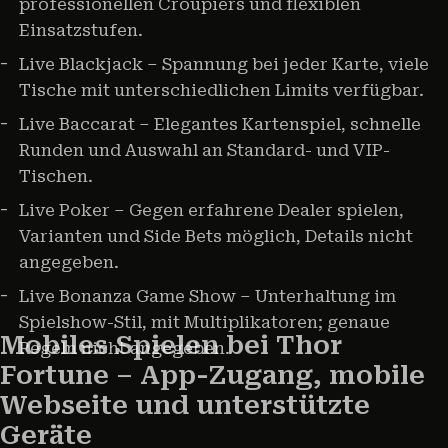
professionellen Croupiers und flexiblen
Einsatzstufen.
Live Blackjack – Spannung bei jeder Karte, viele
Tische mit unterschiedlichen Limits verfügbar.
Live Baccarat – Elegantes Kartenspiel, schnelle
Runden und Auswahl an Standard- und VIP-
Tischen.
Live Poker – Gegen erfahrene Dealer spielen,
Varianten und Side Bets möglich, Details nicht
angegeben.
Live Bonanza Game Show – Unterhaltung im
Spielshow-Stil, mit Multiplikatoren; genaue
Mobiles Spielen bei Thor
Regeln nicht angegeben.
Fortune – App-Zugang, mobile
Webseite und unterstützte
Geräte