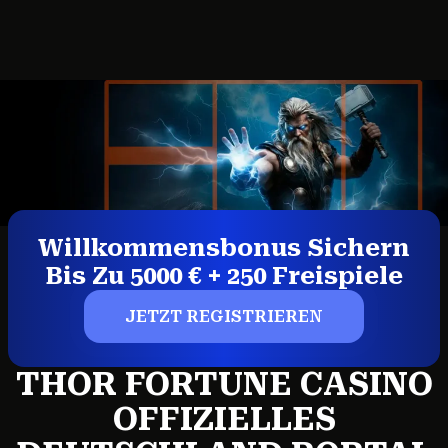
Willkommensbonus Sichern
Bis Zu 5000 € + 250 Freispiele
JETZT REGISTRIEREN
THOR FORTUNE CASINO
OFFIZIELLES