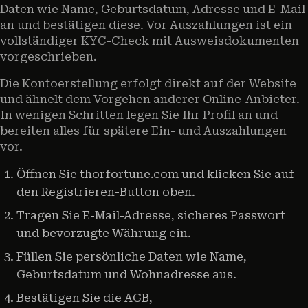
Daten wie Name, Geburtsdatum, Adresse und E-Mail
an und bestätigen diese. Vor Auszahlungen ist ein
vollständiger KYC-Check mit Ausweisdokumenten
vorgeschrieben.
Die Kontoerstellung erfolgt direkt auf der Website
und ähnelt dem Vorgehen anderer Online-Anbieter.
In wenigen Schritten legen Sie Ihr Profil an und
bereiten alles für spätere Ein- und Auszahlungen
vor.
Öffnen Sie thorfortune.com und klicken Sie auf
den Registrieren-Button oben.
Tragen Sie E-Mail-Adresse, sicheres Passwort
und bevorzugte Währung ein.
Füllen Sie persönliche Daten wie Name,
Geburtsdatum und Wohnadresse aus.
Bestätigen Sie die AGB,