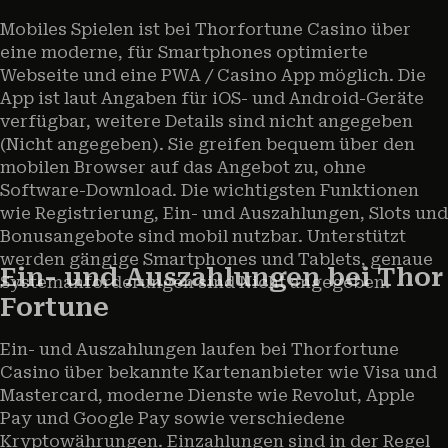
Mobiles Spielen ist bei Thorfortune Casino über
eine moderne, für Smartphones optimierte
Webseite und eine PWA / Casino App möglich. Die
App ist laut Angaben für iOS- und Android-Geräte
verfügbar, weitere Details sind nicht angegeben
(Nicht angegeben). Sie greifen bequem über den
mobilen Browser auf das Angebot zu, ohne
Software-Download. Die wichtigsten Funktionen
wie Registrierung, Ein- und Auszahlungen, Slots und
Bonusangebote sind mobil nutzbar. Unterstützt
werden gängige Smartphones und Tablets, genaue
Ein- und Auszahlungen bei Thor
Systemanforderungen sind Nicht angegeben.
Fortune
Ein- und Auszahlungen laufen bei Thorfortune
Casino über bekannte Kartenanbieter wie Visa und
Mastercard, moderne Dienste wie Revolut, Apple
Pay und Google Pay sowie verschiedene
Kryptowährungen. Einzahlungen sind in der Regel