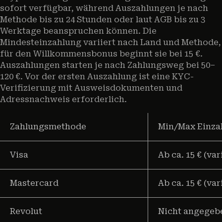
sofort verfügbar, während Auszahlungen je nach
Methode bis zu 24 Stunden oder laut AGB bis zu 3
Werktage beanspruchen können. Die
Mindesteinzahlung variiert nach Land und Methode,
für den Willkommensbonus beginnt sie bei 15 €.
Auszahlungen starten je nach Zahlungsweg bei 50–
120 €. Vor der ersten Auszahlung ist eine KYC-
Verifizierung mit Ausweisdokumenten und
Adressnachweis erforderlich.
Zahlungsmethode
Min/Max Einza
Visa
Ab ca. 15 € (v
Mastercard
Ab ca. 15 € (v
Revolut
Nicht angegeb