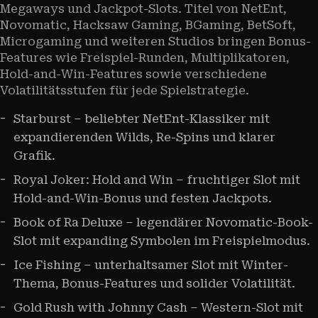
Megaways und Jackpot-Slots. Titel von NetEnt,
Novomatic, Hacksaw Gaming, BGaming, BetSoft,
Microgaming und weiteren Studios bringen Bonus-
Features wie Freispiel-Runden, Multiplikatoren,
Hold-and-Win-Features sowie verschiedene
Volatilitätsstufen für jede Spielstrategie.
Starburst – beliebter NetEnt-Klassiker mit
expandierenden Wilds, Re-Spins und klarer
Grafik.
Royal Joker: Hold and Win – fruchtiger Slot mit
Hold-and-Win-Bonus und festen Jackpots.
Book of Ra Deluxe – legendärer Novomatic-Book-
Slot mit expanding Symbolen im Freispielmodus.
Ice Fishing – unterhaltsamer Slot mit Winter-
Thema, Bonus-Features und solider Volatilität.
Gold Rush with Johnny Cash – Western-Slot mit