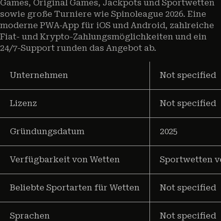
Games, Original Games, Jackpots und Sportwetten
sowie große Turniere wie Spinoleague 2026. Eine
moderne PWA-App für iOS und Android, zahlreiche
Fiat- und Krypto-Zahlungsmöglichkeiten und ein
24/7-Support runden das Angebot ab.
Unternehmen
Not specified
Lizenz
Not specified
Gründungsdatum
2025
Verfügbarkeit von Wetten
Sportwetten v
Beliebte Sportarten für Wetten
Not specified
Sprachen
Not specified