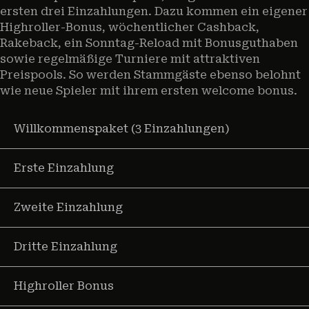
ersten drei Einzahlungen. Dazu kommen ein eigener
Highroller-Bonus, wöchentlicher Cashback,
Rakeback, ein Sonntag-Reload mit Bonusguthaben
sowie regelmäßige Turniere mit attraktiven
Preispools. So werden Stammgäste ebenso belohnt
wie neue Spieler mit ihrem ersten welcome bonus.
Willkommenspaket (3 Einzahlungen)
Erste Einzahlung
Zweite Einzahlung
Dritte Einzahlung
Highroller Bonus