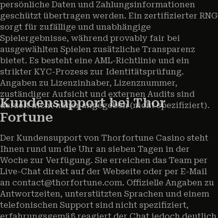
persönliche Daten und Zahlungsinformationen
geschützt übertragen werden. Ein zertifizierter RNG
sorgt für zufällige und unabhängige
Spielergebnisse, während provably fair bei
ausgewählten Spielen zusätzliche Transparenz
bietet. Es besteht eine AML-Richtlinie und ein
strikter KYC-Prozess zur Identitätsprüfung.
Angaben zu Lizenzinhaber, Lizenznummer,
zuständiger Aufsicht und externen Audits sind
Kundensupport bei Thor
derzeit nicht näher angegeben (nicht spezifiziert).
Fortune
Der Kundensupport von Thorfortune Casino steht
Ihnen rund um die Uhr an sieben Tagen in der
Woche zur Verfügung. Sie erreichen das Team per
Live-Chat direkt auf der Webseite oder per E-Mail
an
contact@thorfortune.com
. Offizielle Angaben zu
Antwortzeiten, unterstützten Sprachen und einem
telefonischen Support sind nicht spezifiziert,
erfahrungsgemäß reagiert der Chat jedoch deutlich