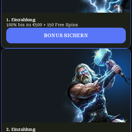
1. Einzahlung
100% bis zu €500 + 150 Free Spins
BONUS SICHERN
2. Einzahlung